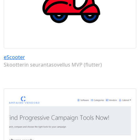
eScooter
Skootterin seurantasovellus MVP (flutter)