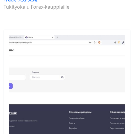
Tukityökalu Forex-kauppiaille