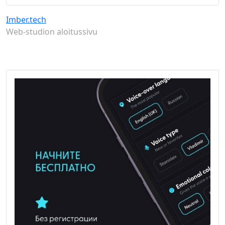
Imber.tech
Web-studion aloitussivu