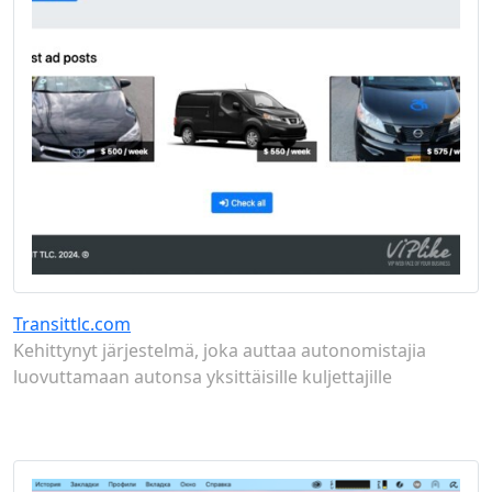
Transittlc.com
Kehittynyt järjestelmä, joka auttaa autonomistajia
luovuttamaan autonsa yksittäisille kuljettajille