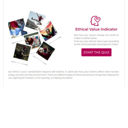
Ethical Capital (web + mobile)
Ensisijainen eettisen tyyppisi indikaattori