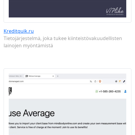
Kreditquik.ru
Tietojärjestelmä, joka tukee kiinteistövakuudellisten
lainojen myöntämistä