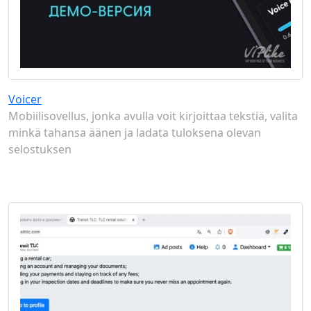
Voicer
Mobiilisovellus, jonka avulla voit kirjoittaa tekstiä, valita
minkä tahansa äänen ja ladata tuloksena olevan
selostuksen