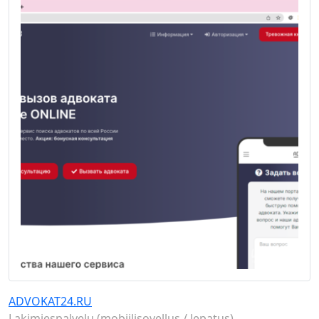
ADVOKAT24.RU
Lakimiespalvelu (mobiilisovellus / lepatus)