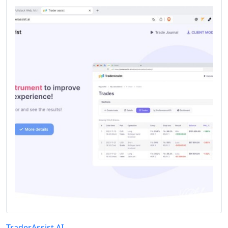
TraderAssist.AI