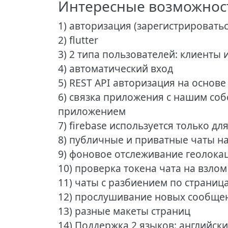
Интересные возможнос
1) авторизация (зарегистрировать
2) flutter
3) 2 типа пользователей: клиенты 
4) автоматический вход
5) REST API авторизация на основе
6) связка приложения с нашим собс
приложением
7) firebase используется только д
8) публичные и приватные чаты на ба
9) фоновое отслеживание геолока
10) проверка токена чата на взлом
11) чаты с разбиением по страниц
12) прослушивание новых сообщен
13) разные макеты страниц
14) Поддержка 2 языков: английск