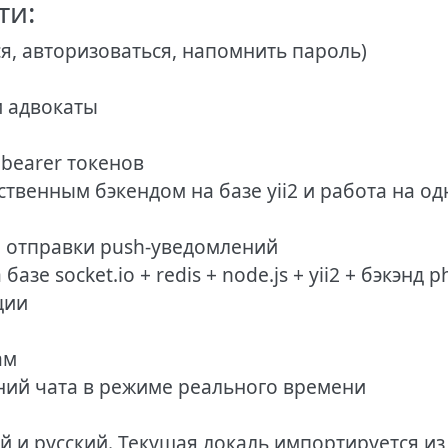
ти:
ся, авторизоваться, напомнить пароль)
и адвокаты
 bearer токенов
твенным бэкендом на базе yii2 и работа на од
ля отправки push-уведомлений
зе socket.io + redis + node.js + yii2 + бэкэнд p
ции
ам
ий чата в режиме реального времени
ий и русский. Текущая локаль импортируется и