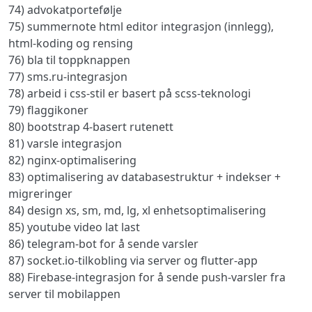
74) advokatportefølje
75) summernote html editor integrasjon (innlegg),
html-koding og rensing
76) bla til toppknappen
77) sms.ru-integrasjon
78) arbeid i css-stil er basert på scss-teknologi
79) flaggikoner
80) bootstrap 4-basert rutenett
81) varsle integrasjon
82) nginx-optimalisering
83) optimalisering av databasestruktur + indekser +
migreringer
84) design xs, sm, md, lg, xl enhetsoptimalisering
85) youtube video lat last
86) telegram-bot for å sende varsler
87) socket.io-tilkobling via server og flutter-app
88) Firebase-integrasjon for å sende push-varsler fra
server til mobilappen