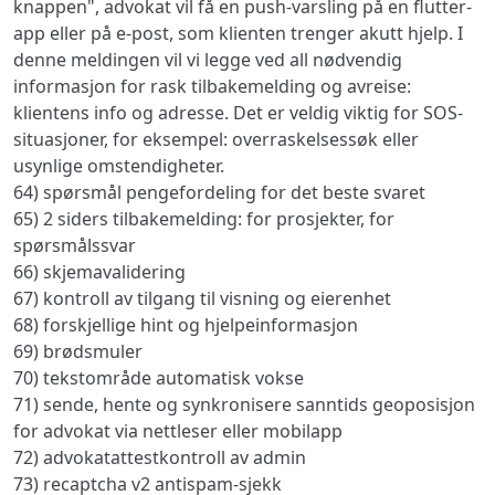
knappen", advokat vil få en push-varsling på en flutter-
app eller på e-post, som klienten trenger akutt hjelp. I
denne meldingen vil vi legge ved all nødvendig
informasjon for rask tilbakemelding og avreise:
klientens info og adresse. Det er veldig viktig for SOS-
situasjoner, for eksempel: overraskelsessøk eller
usynlige omstendigheter.
64) spørsmål pengefordeling for det beste svaret
65) 2 siders tilbakemelding: for prosjekter, for
spørsmålssvar
66) skjemavalidering
67) kontroll av tilgang til visning og eierenhet
68) forskjellige hint og hjelpeinformasjon
69) brødsmuler
70) tekstområde automatisk vokse
71) sende, hente og synkronisere sanntids geoposisjon
for advokat via nettleser eller mobilapp
72) advokatattestkontroll av admin
73) recaptcha v2 antispam-sjekk