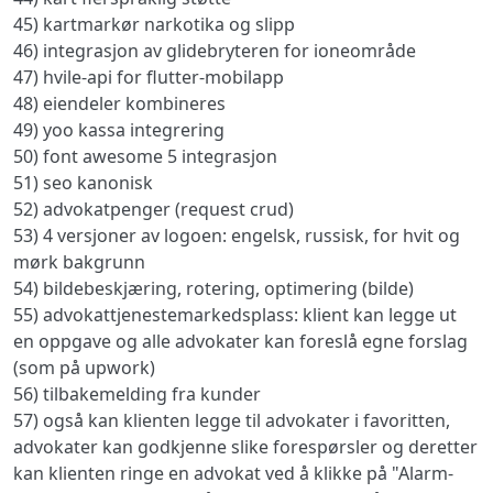
45) kartmarkør narkotika og slipp
46) integrasjon av glidebryteren for ioneområde
47) hvile-api for flutter-mobilapp
48) eiendeler kombineres
49) yoo kassa integrering
50) font awesome 5 integrasjon
51) seo kanonisk
52) advokatpenger (request crud)
53) 4 versjoner av logoen: engelsk, russisk, for hvit og
mørk bakgrunn
54) bildebeskjæring, rotering, optimering (bilde)
55) advokattjenestemarkedsplass: klient kan legge ut
en oppgave og alle advokater kan foreslå egne forslag
(som på upwork)
56) tilbakemelding fra kunder
57) også kan klienten legge til advokater i favoritten,
advokater kan godkjenne slike forespørsler og deretter
kan klienten ringe en advokat ved å klikke på "Alarm-