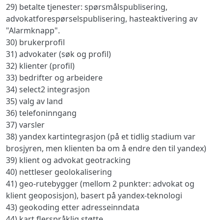
29) betalte tjenester: spørsmålspublisering,
advokatforespørselspublisering, hasteaktivering av
"Alarmknapp".
30) brukerprofil
31) advokater (søk og profil)
32) klienter (profil)
33) bedrifter og arbeidere
34) select2 integrasjon
35) valg av land
36) telefoninngang
37) varsler
38) yandex kartintegrasjon (på et tidlig stadium var
brosjyren, men klienten ba om å endre den til yandex)
39) klient og advokat geotracking
40) nettleser geolokalisering
41) geo-rutebygger (mellom 2 punkter: advokat og
klient geoposisjon), basert på yandex-teknologi
43) geokoding etter adresseinndata
44) kart flerspråklig støtte