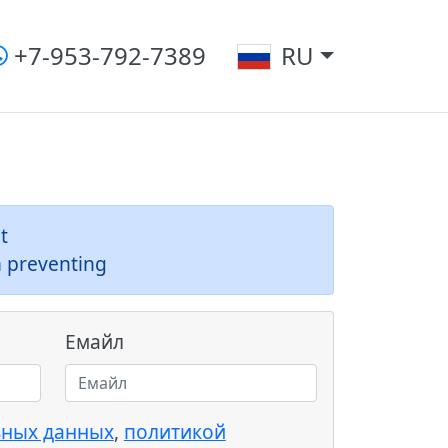
+7-953-792-7389
RU
t
m preventing
Емайл
ьных данных
,
политикой